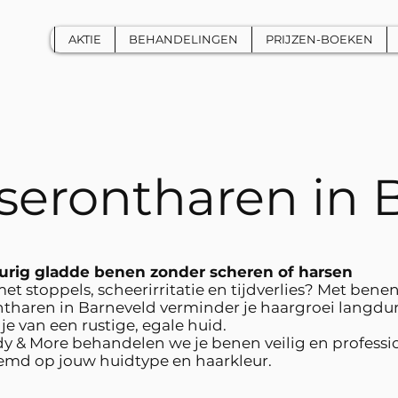
AKTIE
BEHANDELINGEN
PRIJZEN-BOEKEN
serontharen in 
urig gladde benen zonder scheren of harsen
met stoppels, scheerirritatie en tijdverlies? Met bene
ntharen in Barneveld verminder je haargroei langdu
je van een rustige, egale huid.
dy & More behandelen we je benen veilig en professi
emd op jouw huidtype en haarkleur.