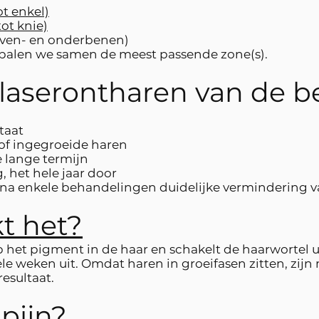
t enkel)
ot knie)
oven- en onderbenen)
epalen we samen de meest passende zone(s).
aserontharen van de b
taat
 of ingegroeide haren
e lange termijn
, het hele jaar door
l na enkele behandelingen duidelijke vermindering v
t het?
op het pigment in de haar en schakelt de haarwortel 
le weken uit. Omdat haren in groeifasen zitten, zijn
resultaat.
pijn?