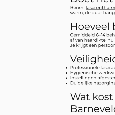
Benen
laseronthare
warm; de duur hangt
Hoeveel 
Gemiddeld 6–14 beh
af van haardikte, h
Je krijgt een persoon
Veilighei
Professionele laser
Hygiënische werkwi
Instellingen afgest
Duidelijke nazorgin
Wat kost
Barnevel