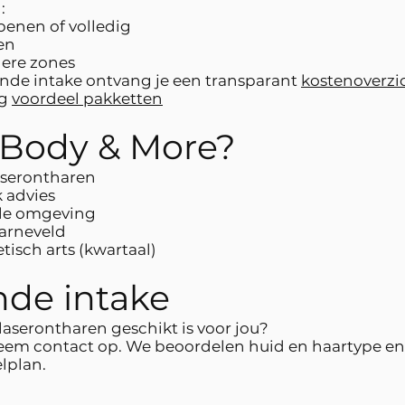
:
enen of volledig
en
ere zones
vende intake ontvang je een transparant
kostenoverzi
og
voordeel pakketten
Body & More?
laserontharen
k advies
ele omgeving
Barneveld
tisch arts (kwartaal)
ende intake
aserontharen geschikt is voor jou?
eem contact op. We beoordelen huid en haartype e
lplan.