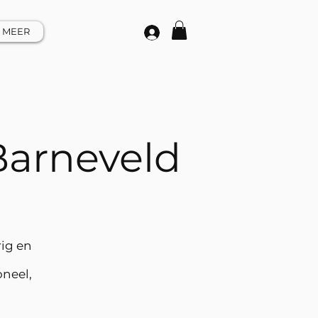
MEER
Barneveld
n
rig en
oneel,