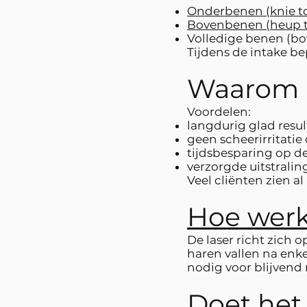
Onderbenen (knie to
Bovenbenen (heup t
Volledige benen (b
Tijdens de intake b
Waarom l
Voordelen:
langdurig glad resul
geen scheerirritatie
tijdsbesparing op d
verzorgde uitstraling
Veel cliënten zien a
Hoe werk
De laser richt zich 
haren vallen na enke
nodig voor blijvend 
Doet het 