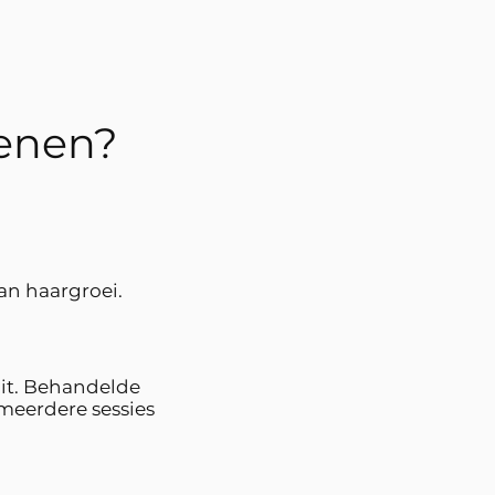
enen?
an haargroei.
uit. Behandelde
 meerdere sessies