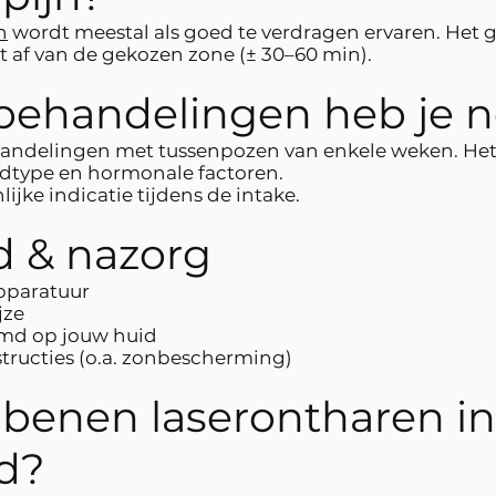
n
wordt meestal als goed te verdragen ervaren. Het ge
 af van de gekozen zone (± 30–60 min).
behandelingen heb je 
andelingen met tussenpozen van enkele weken. Het 
uidtype en hormonale factoren.
lijke indicatie tijdens de intake.
d & nazorg
apparatuur
jze
emd op jouw huid
structies (o.a. zonbescherming)
 benen laserontharen in
d?