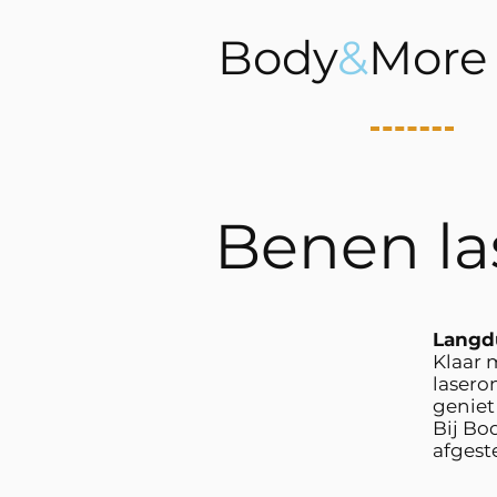
Body
&
More
Benen la
Langd
Klaar 
lasero
geniet 
Bij Bo
afgest