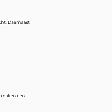
cht
. Daarnaast
n maken een