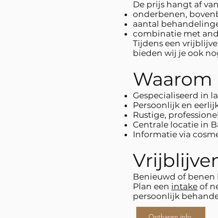
De prijs hangt af van
onderbenen, bovenb
aantal behandeling
combinatie met and
Tijdens een vrijblij
bieden wij je ook n
Waarom 
Gespecialiseerd in 
Persoonlijk en eerlij
Rustige, profession
Centrale locatie in 
Informatie via cosme
Vrijblijv
Benieuwd of benen l
Plan een
intake
of n
persoonlijk behande
Ontharen info