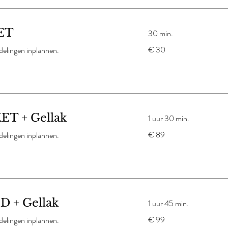
ET
30 min.
30
€ 30
elingen inplannen.
euro
ET + Gellak
1 uur 30 min.
89
€ 89
elingen inplannen.
euro
 + Gellak
1 uur 45 min.
99
€ 99
elingen inplannen.
euro