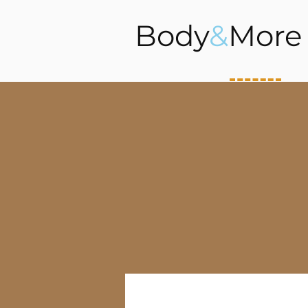
Body
&
More