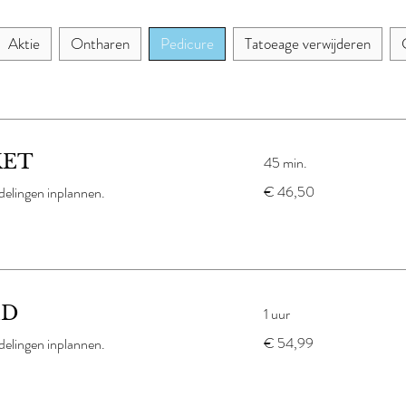
Aktie
Ontharen
Pedicure
Tatoeage verwijderen
KET
45 min.
46,50
€ 46,50
elingen inplannen.
euro
ID
1 uur
54,99
€ 54,99
elingen inplannen.
euro